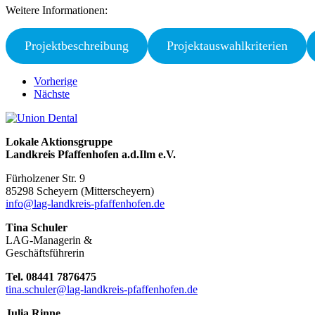
Weitere Informationen:
Projektbeschreibung
Projektauswahlkriterien
Vorherige
Nächste
Lokale Aktionsgruppe
Landkreis Pfaffenhofen a.d.Ilm e.V.
Fürholzener Str. 9
8529
8 Scheyern (Mitterscheyern)
info@lag-landkreis-pfaffenhofen.de
Tina Schuler
LAG-Managerin &
Geschäftsführerin
Tel. 08441 7876475
tina.schuler@lag-landkreis-pfaffenhofen.de
Julia Rinne