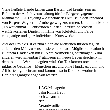
Viele fleißige Hände kamen zum Basteln und kreativ-sein im
Rahmen der Auftaktveranstaltung für die Bürgerengagement-
Maßnahme „ARTcycling – Ästhethik des Mülls“ in den Innenhof
von Regens Wagner im Ambergerweg zusammen. Unter dem Motto
„Es war einmal…“ entstanden aus den unterschiedlichsten
weggeworfenen Dingen mit Hilfe von Klebstoff und Farbe
einzigartige und ganz individuelle Kunstwerke.
Ziel des Projekts ist es zum einen die Menschen für den täglich
anfallenden Müll zu sensibilisieren und nach Möglichkeit dadurch
zu einem Umdenken hin zu Abfallvermeidung beizutragen. Zum
anderen wird scheinbar Nutzlosem ein neues Leben geschenkt in
dem es in die Werke integriert wird. On Top kommt noch der
inklusive Gedanke – Menschen mit und ohne Handicap, Jung und
Alt basteln gemeinsam und kommen so in Kontakt, wodurch
Berührungsängste abgebaut werden.
LAG-Managerin
Julia Rinne freut
sich zusammen mit
den
Verantwortlichen
von Regens Wagner