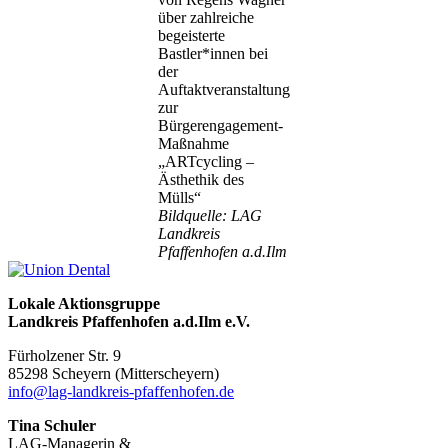
über zahlreiche
begeisterte
Bastler*innen bei
der
Auftaktveranstaltung
zur
Bürgerengagement-
Maßnahme
„ARTcycling –
Ästhethik des
Mülls“
Bildquelle: LAG
Landkreis
Pfaffenhofen a.d.Ilm
Lokale Aktionsgruppe
Landkreis Pfaffenhofen a.d.Ilm e.V.
Fürholzener Str. 9
8529
8 Scheyern (Mitterscheyern)
info@lag-landkreis-pfaffenhofen.de
Tina Schuler
LAG-Managerin &