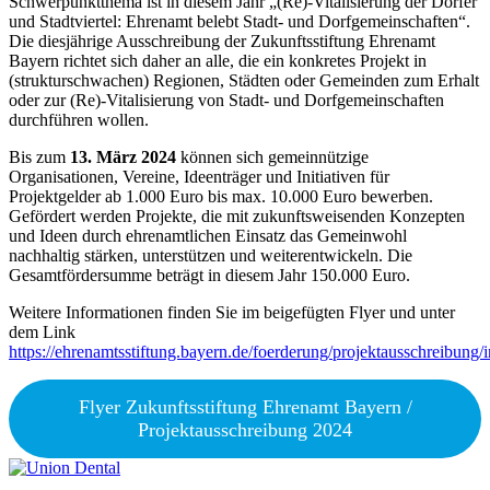
Schwerpunktthema ist in diesem Jahr „(Re)-Vitalisierung der Dörfer
und Stadtviertel: Ehrenamt belebt Stadt- und Dorfgemeinschaften“.
Die diesjährige Ausschreibung der Zukunftsstiftung Ehrenamt
Bayern richtet sich daher an alle, die ein konkretes Projekt in
(strukturschwachen) Regionen, Städten oder Gemeinden zum Erhalt
oder zur (Re)-Vitalisierung von Stadt- und Dorfgemeinschaften
durchführen wollen.
Bis zum
13. März 2024
können sich gemeinnützige
Organisationen, Vereine, Ideenträger und Initiativen für
Projektgelder ab 1.000 Euro bis max. 10.000 Euro bewerben.
Gefördert werden Projekte, die mit zukunftsweisenden Konzepten
und Ideen durch ehrenamtlichen Einsatz das Gemeinwohl
nachhaltig stärken, unterstützen und weiterentwickeln. Die
Gesamtfördersumme beträgt in diesem Jahr 150.000 Euro.
Weitere Informationen finden Sie im beigefügten Flyer und unter
dem Link
https://ehrenamtsstiftung.bayern.de/foerderung/projektausschreibung/
Flyer Zukunftsstiftung Ehrenamt Bayern /
Projektausschreibung 2024