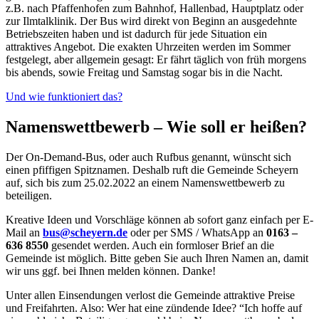
z.B. nach Pfaffenhofen zum Bahnhof, Hallenbad, Hauptplatz oder
zur Ilmtalklinik. Der Bus wird direkt von Beginn an ausgedehnte
Betriebszeiten haben und ist dadurch für jede Situation ein
attraktives Angebot. Die exakten Uhrzeiten werden im Sommer
festgelegt, aber allgemein gesagt: Er fährt täglich von früh morgens
bis abends, sowie Freitag und Samstag sogar bis in die Nacht.
Und wie funktioniert das?
Namenswettbewerb – Wie soll er heißen?
Der On-Demand-Bus, oder auch Rufbus genannt, wünscht sich
einen pfiffigen Spitznamen. Deshalb ruft die Gemeinde Scheyern
auf, sich bis zum 25.02.2022 an einem Namenswettbewerb zu
beteiligen.
Kreative Ideen und Vorschläge können ab sofort ganz einfach per E-
Mail an
bus@scheyern.de
oder per SMS / WhatsApp an
0163 –
636 8550
gesendet werden. Auch ein formloser Brief an die
Gemeinde ist möglich. Bitte geben Sie auch Ihren Namen an, damit
wir uns ggf. bei Ihnen melden können. Danke!
Unter allen Einsendungen verlost die Gemeinde attraktive Preise
und Freifahrten. Also: Wer hat eine zündende Idee? “Ich hoffe auf