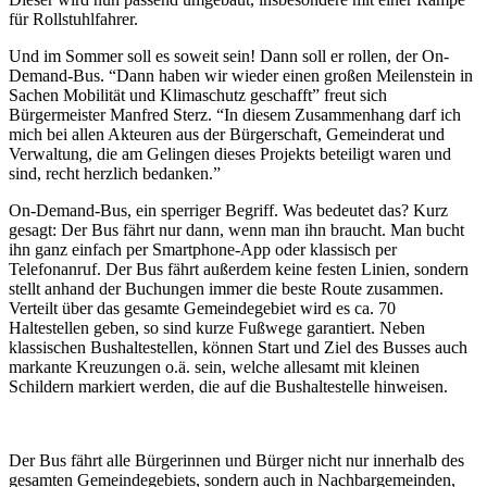
für Rollstuhlfahrer.
Und im Sommer soll es soweit sein! Dann soll er rollen, der On-
Demand-Bus. “Dann haben wir wieder einen großen Meilenstein in
Sachen Mobilität und Klimaschutz geschafft” freut sich
Bürgermeister Manfred Sterz. “In diesem Zusammenhang darf ich
mich bei allen Akteuren aus der Bürgerschaft, Gemeinderat und
Verwaltung, die am Gelingen dieses Projekts beteiligt waren und
sind, recht herzlich bedanken.”
On-Demand-Bus, ein sperriger Begriff. Was bedeutet das? Kurz
gesagt: Der Bus fährt nur dann, wenn man ihn braucht. Man bucht
ihn ganz einfach per Smartphone-App oder klassisch per
Telefonanruf. Der Bus fährt außerdem keine festen Linien, sondern
stellt anhand der Buchungen immer die beste Route zusammen.
Verteilt über das gesamte Gemeindegebiet wird es ca. 70
Haltestellen geben, so sind kurze Fußwege garantiert. Neben
klassischen Bushaltestellen, können Start und Ziel des Busses auch
markante Kreuzungen o.ä. sein, welche allesamt mit kleinen
Schildern markiert werden, die auf die Bushaltestelle hinweisen.
Der Bus fährt alle Bürgerinnen und Bürger nicht nur innerhalb des
gesamten Gemeindegebiets, sondern auch in Nachbargemeinden,