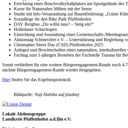
Errichtung eines Beachvolleyballplatzes am Sportgelände des
Kurse für Naturnahes Mähen mit der Sense
Studie mit lnfo-Veranstaltung zur Baumförderung: „Grüne Kli
Sozialliege für den Bike Park Pfaffenhofen
DAV Bergbus „Du willst raus? – Steig ein!“
Holledauer Schachopen
Einrichtung und Ausstattung eines Gemeinschafts-/Meetingrau
Aktionstag Schmerzfrei e.V. – Unterstützung und Begleitung 
Christopher Street Day (CSD) Pfaffenhofen 2025
Anlegen und Bewirtschaften eines naturnahen, interkulturellen
Fachtag zum 1-jährigen Bestehen der Fachstelle Trauma für Be
Somit verbleiben für eine weitere Bürgerengagement-Runde noch 4.70
nächste Bürgerengagement-Runde wieder freigegeben.
Hier
finden Sie das Ergebnisprotokoll.
Bildquelle: Naji Habiba auf pixabay
Lokale Aktionsgruppe
Landkreis Pfaffenhofen a.d.Ilm e.V.