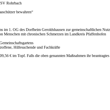
 TSV Rohrbach
maschützer bewahren“
ms im 1. OG des Dorfheim Geroldshausen zur gemeinschaftlichen Nutzu
von Menschen mit chronischen Schmerzen im Landkreis Pfaffenhofen
 Gemeinschaftsgartens
troffene, Hilfesuchende und Fachkräfte
9,56 € im Topf. Falls die oben genannten Maßnahmen ihr beantragtes B