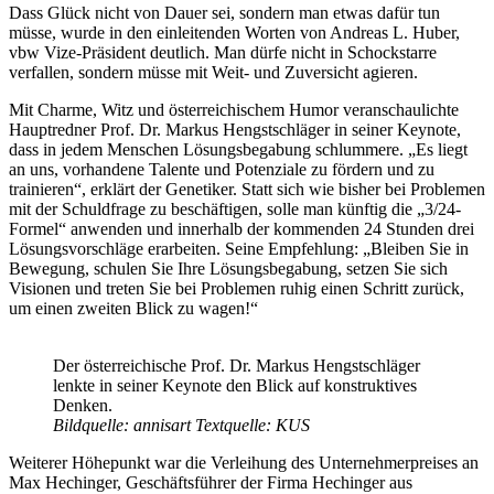
Dass Glück nicht von Dauer sei, sondern man etwas dafür tun
müsse, wurde in den einleitenden Worten von Andreas L. Huber,
vbw Vize-Präsident deutlich. Man dürfe nicht in Schockstarre
verfallen, sondern müsse mit Weit- und Zuversicht agieren.
Mit Charme, Witz und österreichischem Humor veranschaulichte
Hauptredner Prof. Dr. Markus Hengstschläger in seiner Keynote,
dass in jedem Menschen Lösungsbegabung schlummere. „Es liegt
an uns, vorhandene Talente und Potenziale zu fördern und zu
trainieren“, erklärt der Genetiker. Statt sich wie bisher bei Problemen
mit der Schuldfrage zu beschäftigen, solle man künftig die „3/24-
Formel“ anwenden und innerhalb der kommenden 24 Stunden drei
Lösungsvorschläge erarbeiten. Seine Empfehlung: „Bleiben Sie in
Bewegung, schulen Sie Ihre Lösungsbegabung, setzen Sie sich
Visionen und treten Sie bei Problemen ruhig einen Schritt zurück,
um einen zweiten Blick zu wagen!“
Der österreichische Prof. Dr. Markus Hengstschläger
lenkte in seiner Keynote den Blick auf konstruktives
Denken.
Bildquelle:
annisart
Textquelle: KUS
Weiterer Höhepunkt war die Verleihung des Unternehmerpreises an
Max Hechinger, Geschäftsführer der Firma Hechinger aus