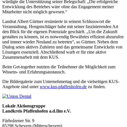
würdigte die Unterstützung seiner Belegschaft: „Die erfolgreiche
Entwicklung des Betriebes wäre ohne das Engagement meiner
Mitarbeiter nicht möglich gewesen.“
Landrat Albert Gürtner resümierte in seinem Schlusswort die
Veranstaltung. Hengstschläger habe mit seiner faszinierenden Art
den Blick für die eigenen Potenziale geschärft. „Um die Zukunft
gestalten zu können, ist es notwendig Bewährtes effizient abzurufen
und immer wieder Neuland zu betreten“, so Gürtner. Neben dem
Dialog seien aktives Zuhören und das gemeinsame Entwickeln von
Lösungen essenziell. Abschließend warb er für eine aktive
Zusammenarbeit mit dem KUS.
Beim Get-together nutzten die Teilnehmer die Möglichkeit zum
Wissens- und Erfahrungsaustausch.
Die Bildergalerie zum Unternehmertag und die vielseitigen KUS-
Angebote sind unter
www.kus-pfaffenhofen.de
zu finden.
Lokale Aktionsgruppe
Landkreis Pfaffenhofen a.d.Ilm e.V.
Fürholzener Str. 9
8529
8 Scheyern (Mitterscheyern)