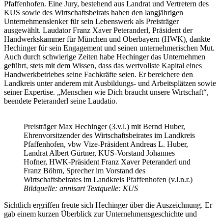
Pfaffenhofen. Eine Jury, bestehend aus Landrat und Vertretern des
KUS sowie des Wirtschaftsbeirats haben den langjährigen
Unternehmenslenker für sein Lebenswerk als Preisträger
ausgewählt. Laudator Franz Xaver Peteranderl, Präsident der
Handwerkskammer für München und Oberbayern (HWK), dankte
Hechinger für sein Engagement und seinen unternehmerischen Mut.
Auch durch schwierige Zeiten habe Hechinger das Unternehmen
geführt, stets mit dem Wissen, dass das wertvollste Kapital eines
Handwerkbetriebes seine Fachkräfte seien. Er bereichere den
Landkreis unter anderem mit Ausbildungs- und Arbeitsplätzen sowie
seiner Expertise. „Menschen wie Dich braucht unsere Wirtschaft“,
beendete Peteranderl seine Laudatio.
Preisträger Max Hechinger (3.v.l.) mit Bernd Huber,
Ehrenvorsitzender des Wirtschaftsbeirates im Landkreis
Pfaffenhofen, vbw Vize-Präsident Andreas L. Huber,
Landrat Albert Gürtner, KUS-Vorstand Johannes
Hofner, HWK-Präsident Franz Xaver Peteranderl und
Franz Böhm, Sprecher im Vorstand des
Wirtschaftsbeirates im Landkreis Pfaffenhofen (v.l.n.r.)
Bildquelle:
annisart
Textquelle: KUS
Sichtlich ergriffen freute sich Hechinger über die Auszeichnung. Er
gab einem kurzen Überblick zur Unternehmensgeschichte und